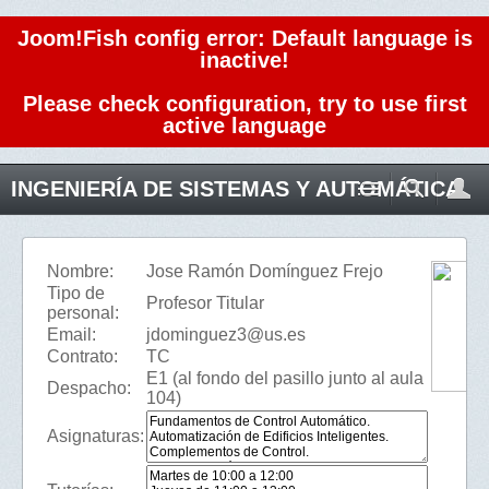
Joom!Fish config error: Default language is
inactive!
Please check configuration, try to use first
active language
INGENIERÍA DE SISTEMAS Y AUTOMÁTICA
Nombre:
Jose Ramón Domínguez Frejo
Tipo de
Profesor Titular
personal:
Email:
jdominguez3@us.es
Contrato:
TC
E1 (al fondo del pasillo junto al aula
Despacho:
104)
Asignaturas: