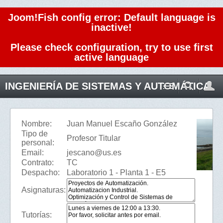
Joom!Fish config error: Default language is
inactive!
Please check configuration, try to use first
active language
INGENIERÍA DE SISTEMAS Y AUTOMÁTICA
Nombre:
Juan Manuel Escaño González
Tipo de
Profesor Titular
personal:
Email:
jescano@us.es
Contrato:
TC
Despacho:
Laboratorio 1 - Planta 1 - E5
Asignaturas:
Tutorías: