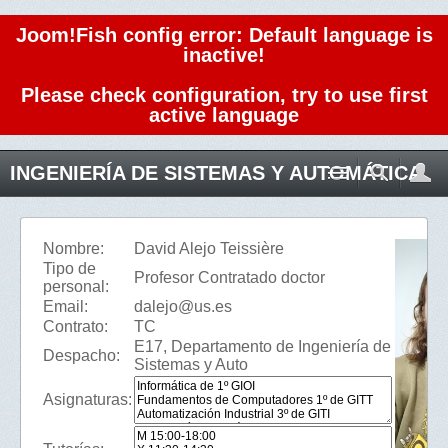
Joom!Fish config error: Default language is
inactive!
Please check configuration, try to use first
active language
INGENIERÍA DE SISTEMAS Y AUTOMÁTICA
Nombre:
David Alejo Teissière
Tipo de
Profesor Contratado doctor
personal:
Email:
dalejo@us.es
Contrato:
TC
E17, Departamento de Ingeniería de
Despacho:
Sistemas y Auto
Asignaturas: