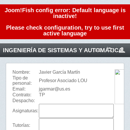
Joom!Fish config error: Default language is
inactive!
Please check configuration, try to use first
active language
INGENIERÍA DE SISTEMAS Y AUTOMÁTICA
Nombre:
Javier García Martín
Tipo de
Profesor Asociado LOU
personal:
Email:
jgarmar@us.es
Contrato:
TP
Despacho:
Asignaturas:
Tutorías: