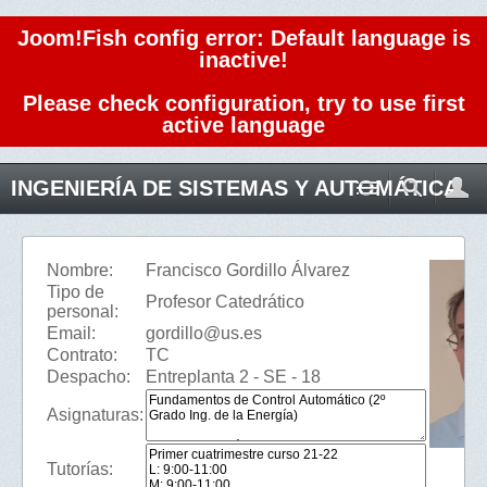
Joom!Fish config error: Default language is
inactive!
Please check configuration, try to use first
active language
INGENIERÍA DE SISTEMAS Y AUTOMÁTICA
Nombre:
Francisco Gordillo Álvarez
Tipo de
Profesor Catedrático
personal:
Email:
gordillo@us.es
Contrato:
TC
Despacho:
Entreplanta 2 - SE - 18
Asignaturas:
Tutorías: