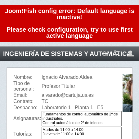
Joom!Fish config error: Default language is
inactive!
Please check configuration, try to use first
active language
INGENIERÍA DE SISTEMAS Y AUTOMÁTICA
Nombre:
Ignacio Alvarado Aldea
Tipo de
Profesor Titular
personal:
Email:
alvarado@cartuja.us.es
Contrato:
TC
Despacho:
Laboratorio 1 - Planta 1 - E5
Asignaturas:
Tutorías: