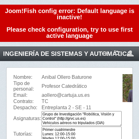
Joom!Fish config error: Default language is
inactive!
Please check configuration, try to use first
active language
INGENIERÍA DE SISTEMAS Y AUTOMÁTICA
Nombre:
Anibal Ollero Baturone
Tipo de
Profesor Catedrático
personal:
Email:
aollero@cartuja.us.es
Contrato:
TC
Despacho:
Entreplanta 2 - SE - 11
Asignaturas:
Tutorías: