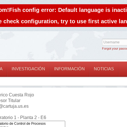
om!Fish config error: Default language is inacti
 check configuration, try to use first active l
Forgot your pass
A
INVESTIGACIÓN
INFORMACIÓN
NOTICIAS
rico Cuesta Rojo
sor Titular
@cartuja.us.es
atorio 1 - Planta 2 - E6