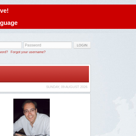
ve!
anguage
LOGIN
word?
Forgot your username?
SUNDAY, 09 AUGUST 2026