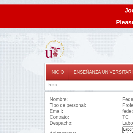
Jo
Please
INICIO
ENSEÑANZA UNIVERSITARI
Inicio
Nombre:
Fede
Tipo de personal:
Profe
Email:
fede
Contrato:
TC
Despacho:
Labor