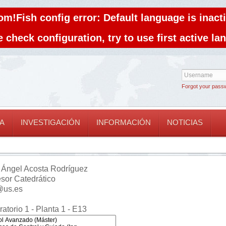
om!Fish config error: Default language is inacti
 check configuration, try to use first active l
Forgot your pass
A
INVESTIGACIÓN
INFORMACIÓN
NOTICIAS
 Ángel Acosta Rodríguez
esor Catedrático
@us.es
atorio 1 - Planta 1 - E13