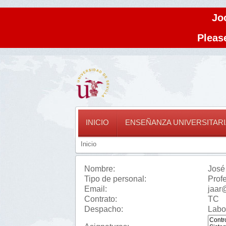
Jo
Please
INICIO
ENSEÑANZA UNIVERSITARI
Inicio
Nombre:
José
Tipo de personal:
Prof
Email:
jaar
Contrato:
TC
Despacho:
Labor