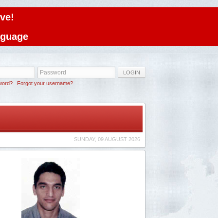
ve!
anguage
LOGIN
word?
Forgot your username?
SUNDAY, 09 AUGUST 2026