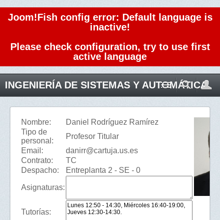
Joom!Fish config error: Default language is
inactive!
Please check configuration, try to use first
active language
INGENIERÍA DE SISTEMAS Y AUTOMÁTICA
Nombre:
Daniel Rodríguez Ramírez
Tipo de
Profesor Titular
personal:
Email:
danirr@cartuja.us.es
Contrato:
TC
Despacho:
Entreplanta 2 - SE - 0
Asignaturas:
Tutorías: