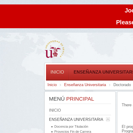
Jo
Please
INICIO
ENSEÑANZA UNIVERSITAR
Inicio
Enseñanza Universitaria
Doctorado
MENÚ
PRINCIPAL
There 
INICIO
ENSEÑANZA UNIVERSITARIA
El pro
Docencia por Titulación
Progra
Proyectos Fin de Carrera