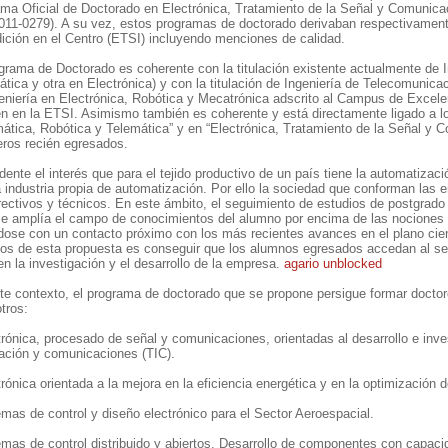
ma Oficial de Doctorado en Electrónica, Tratamiento de la Señal y Comunic
1-0279). A su vez, estos programas de doctorado derivaban respectivament
dición en el Centro (ETSI) incluyendo menciones de calidad.
grama de Doctorado es coherente con la titulación existente actualmente de In
tica y otra en Electrónica) y con la titulación de Ingeniería de Telecomunic
eniería en Electrónica, Robótica y Mecatrónica adscrito al Campus de Excele
n en la ETSI. Asimismo también es coherente y está directamente ligado a lo
ática, Robótica y Telemática” y en “Electrónica, Tratamiento de la Señal y C
eros recién egresados.
dente el interés que para el tejido productivo de un país tiene la automatizac
 industria propia de automatización. Por ello la sociedad que conforman las
rectivos y técnicos. En este ámbito, el seguimiento de estudios de postgrado 
se amplía el campo de conocimientos del alumno por encima de las nociones c
ose con un contacto próximo con los más recientes avances en el plano cient
vos de esta propuesta es conseguir que los alumnos egresados accedan al sec
r en la investigación y el desarrollo de la empresa.
agario unblocked
e contexto, el programa de doctorado que se propone persigue formar doctor
otros:
trónica, procesado de señal y comunicaciones, orientadas al desarrollo e inve
ación y comunicaciones (TIC).
trónica orientada a la mejora en la eficiencia energética y en la optimización 
emas de control y diseño electrónico para el Sector Aeroespacial.
emas de control distribuido y abiertos. Desarrollo de componentes con capac