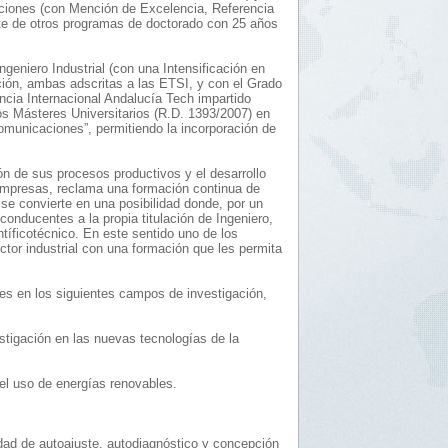
aciones (con Mención de Excelencia, Referencia
e de otros programas de doctorado con 25 años
geniero Industrial (con una Intensificación en
ación, ambas adscritas a las ETSI, y con el Grado
ncia Internacional Andalucía Tech impartido
s Másteres Universitarios (R.D. 1393/2007) en
omunicaciones”, permitiendo la incorporación de
ión de sus procesos productivos y el desarrollo
 empresas, reclama una formación continua de
se convierte en una posibilidad donde, por un
onducentes a la propia titulación de Ingeniero,
íficotécnico. En este sentido uno de los
tor industrial con una formación que les permita
es en los siguientes campos de investigación,
stigación en las nuevas tecnologías de la
del uso de energías renovables.
idad de autoajuste, autodiagnóstico y concepción