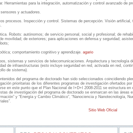
r. Herramientas para la integración, automatización y control avanzado de p
 sensores y actuadores.
os procesos. Inspección y control. Sistemas de percepción. Visión artificial
.
tica. Robots: autónomos; de servicio personal, social y profesional; de rehabi
de movilidad; de exteriores; para aplicaciones en defensa y seguridad; asisten
obots;
obótica; comportamiento cognitivo y aprendizaje.
agario
pos, sistemas y servicios de telecomunicaciones. Arquitectura y tecnología d
dad de infraestructuras (esto incluye seguridad en red, activada en red, cont
ollo de sistema).
ntenidos del programa de doctorado han sido seleccionados coincidiendo pl
igación prioritarias de los diferentes programas de investigación ofertados po
rse en este punto que el Plan Nacional de I+D+I 2008-2011 se estructura en c
stas de investigación del programa de doctorado se enmarcan en las áreas 
ormación” y “Energía y Cambio Climático”, “Nanociencia y Nanotecnología, 
iales”.
Sitio Web Oficial