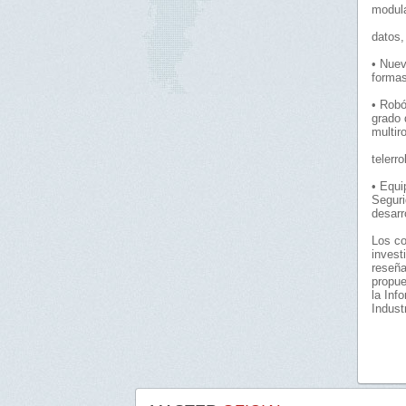
modula
datos,
• Nuev
formas
• Robó
grado 
multir
telerr
• Equi
Seguri
desarr
Los co
invest
reseña
propue
la Inf
Industr