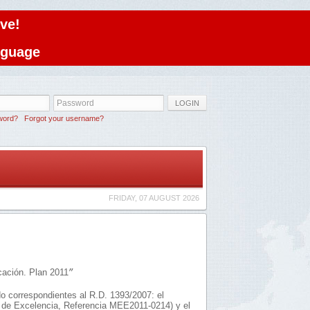
ve!
anguage
LOGIN
word?
Forgot your username?
FRIDAY, 07 AUGUST 2026
cación. Plan 2011
”
o correspondientes al R.D. 1393/2007: el
 de Excelencia, Referencia MEE2011-0214) y el