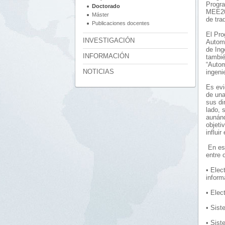
Progra
Doctorado
MEE201
Máster
de tra
Publicaciones docentes
El Pro
INVESTIGACIÓN
Automá
de Ing
INFORMACIÓN
tambié
“Autom
NOTICIAS
ingeni
Es evi
de una
sus di
lado, 
aunánd
objeti
influi
En est
entre 
• Elec
inform
• Elec
• Sist
• Sist