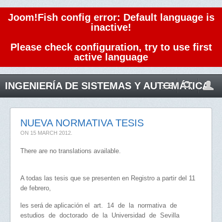
Joom!Fish config error: Default language is
inactive!
Please check configuration, try to use first
active language
INGENIERÍA DE SISTEMAS Y AUTOMÁTICA
NUEVA NORMATIVA TESIS
ON
15 MARCH 2012
.
There are no translations available.
A todas las tesis que se presenten en Registro a partir del 11
de febrero,
les será de aplicación el art. 14 de la normativa de
estudios de doctorado de la Universidad de Sevilla