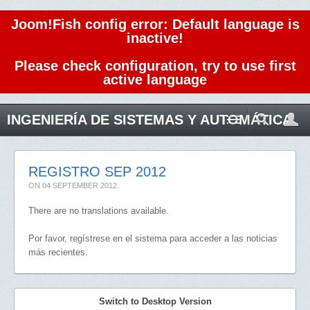
Joom!Fish config error: Default language is
inactive!
Please check configuration, try to use first
active language
INGENIERÍA DE SISTEMAS Y AUTOMÁTICA
REGISTRO SEP 2012
ON
04 SEPTEMBER 2012
.
There are no translations available.
Por favor, regístrese en el sistema para acceder a las noticias
más recientes.
Switch to Desktop Version