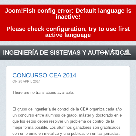
Joom!Fish config error: Default language is
inactive!
Please check configuration, try to use first
active language
INGENIERÍA DE SISTEMAS Y AUTOMÁTICA
CONCURSO CEA 2014
ON
28 APRIL 2014
.
There are no translations available.
El grupo de ingeniería de control de la
CEA
organiza cada año
un concurso entre alumnos de grado, máster y doctorado en el
que los éstos deben resolver un problema de control de la
mejor forma posible. Los alumnos ganadores son gratificados
con un premio en metálico y una publicación en las jornadas.