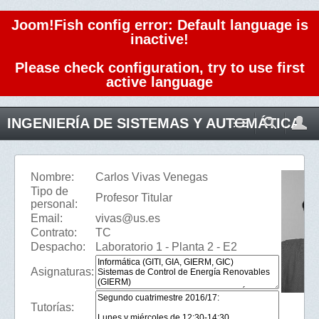
Joom!Fish config error: Default language is
inactive!
Please check configuration, try to use first
active language
INGENIERÍA DE SISTEMAS Y AUTOMÁTICA
Nombre:
Carlos Vivas Venegas
Tipo de
Profesor Titular
personal:
Email:
vivas@us.es
Contrato:
TC
Despacho:
Laboratorio 1 - Planta 2 - E2
Asignaturas:
Tutorías: