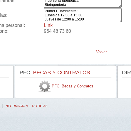
naturas:
ías:
na personal:
Link
fono:
954 48 73 60
Volver
PFC,
BECAS Y CONTRATOS
DI
PFC, Becas y Contratos
N
INFORMACIÓN
NOTICIAS