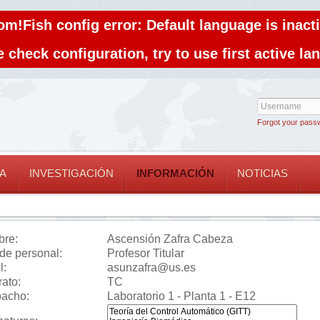
om!Fish config error: Default language is inacti
 check configuration, try to use first active l
Forgot your pass
A
INVESTIGACIÓN
INFORMACIÓN
NOTICIAS
re:
Ascensión Zafra Cabeza
 de personal:
Profesor Titular
l:
asunzafra@us.es
rato:
TC
acho:
Laboratorio 1 - Planta 1 - E12