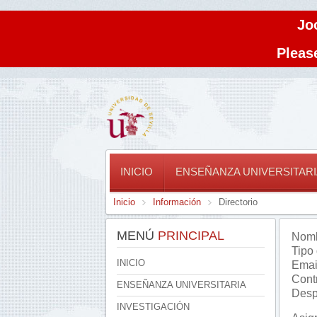
Jo
Please
INICIO
ENSEÑANZA UNIVERSITARI
Inicio
Información
Directorio
MENÚ
PRINCIPAL
Nomb
Tipo
INICIO
Emai
Cont
ENSEÑANZA UNIVERSITARIA
Desp
INVESTIGACIÓN