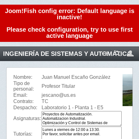
Joom!Fish config error: Default language is
inactive!
Please check configuration, try to use first
active language
INGENIERÍA DE SISTEMAS Y AUTOMÁTICA
Nombre:
Juan Manuel Escaño González
Tipo de
Profesor Titular
personal:
Email:
jescano@us.es
Contrato:
TC
Despacho:
Laboratorio 1 - Planta 1 - E5
Asignaturas:
Tutorías: