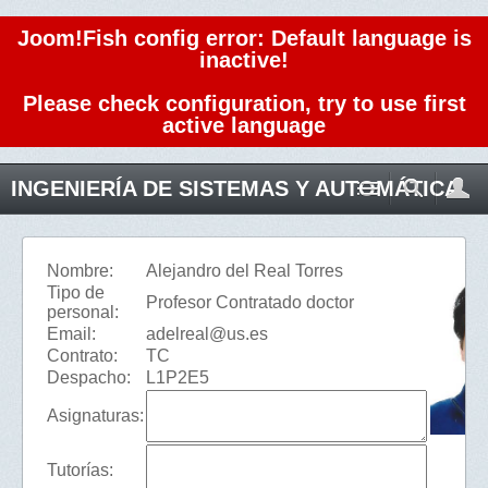
Joom!Fish config error: Default language is
inactive!
Please check configuration, try to use first
active language
INGENIERÍA DE SISTEMAS Y AUTOMÁTICA
Nombre:
Alejandro del Real Torres
Tipo de
Profesor Contratado doctor
personal:
Email:
adelreal@us.es
Contrato:
TC
Despacho:
L1P2E5
Asignaturas:
Tutorías: