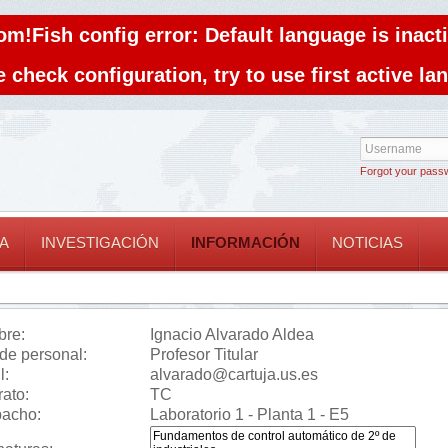
om!Fish config error: Default language is inacti
 check configuration, try to use first active l
Forgot your pass
A
INVESTIGACIÓN
INFORMACIÓN
NOTICIAS
re:
Ignacio Alvarado Aldea
 de personal:
Profesor Titular
l:
alvarado@cartuja.us.es
rato:
TC
acho:
Laboratorio 1 - Planta 1 - E5