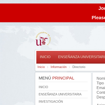
Jo
Please
INICIO
ENSEÑANZA UNIVERSITARI
Inicio
Información
Directorio
MENÚ
PRINCIPAL
Nomb
Tipo
INICIO
Emai
Cont
ENSEÑANZA UNIVERSITARIA
Desp
INVESTIGACIÓN