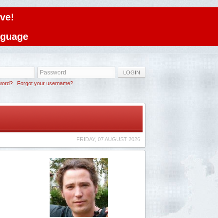
ve!
anguage
LOGIN
word?
Forgot your username?
FRIDAY, 07 AUGUST 2026