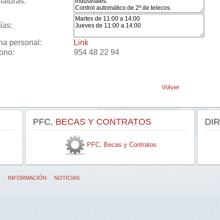
naturas:
ías:
na personal:
Link
fono:
954 48 22 94
Volver
PFC,
BECAS Y CONTRATOS
DI
PFC, Becas y Contratos
N
INFORMACIÓN
NOTICIAS