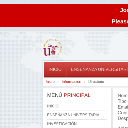
Jo
Please
INICIO
ENSEÑANZA UNIVERSITARI
Inicio
Información
Directorio
MENÚ
PRINCIPAL
Nomb
Tipo
INICIO
Emai
Cont
ENSEÑANZA UNIVERSITARIA
Desp
INVESTIGACIÓN