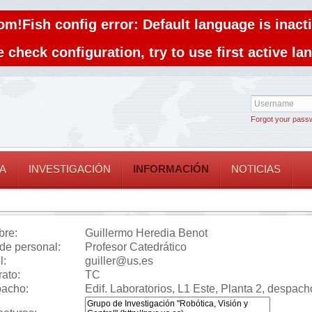
om!Fish config error: Default language is inacti
 check configuration, try to use first active l
Forgot your pass
A
INVESTIGACIÓN
INFORMACIÓN
NOTICIAS
re:
Guillermo Heredia Benot
 de personal:
Profesor Catedrático
l:
guiller@us.es
rato:
TC
acho:
Edif. Laboratorios, L1 Este, Planta 2, despac