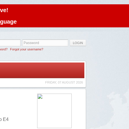
ve!
anguage
LOGIN
word?
Forgot your username?
FRIDAY, 07 AUGUST 2026
ho E4