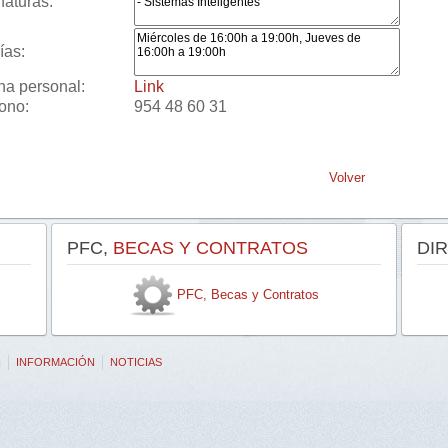
naturas:
ías:
na personal:
Link
fono:
954 48 60 31
Volver
PFC,
BECAS Y CONTRATOS
DI
PFC, Becas y Contratos
N
INFORMACIÓN
NOTICIAS