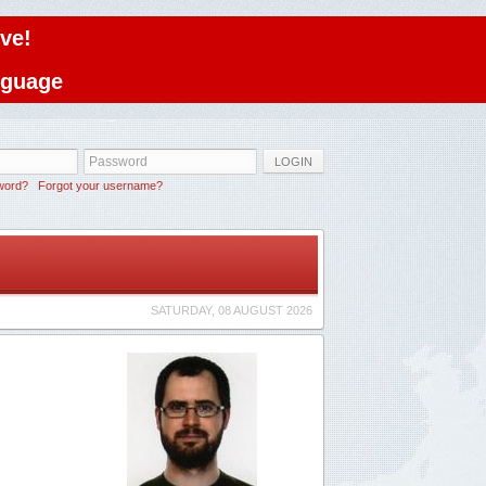
ve!
anguage
LOGIN
word?
Forgot your username?
SATURDAY, 08 AUGUST 2026