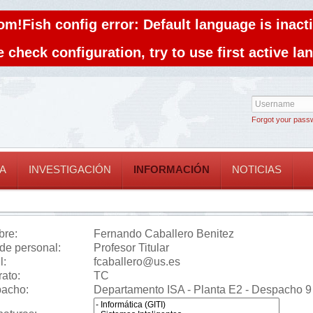
om!Fish config error: Default language is inacti
 check configuration, try to use first active l
Forgot your pass
A
INVESTIGACIÓN
INFORMACIÓN
NOTICIAS
re:
Fernando Caballero Benitez
 de personal:
Profesor Titular
l:
fcaballero@us.es
rato:
TC
acho:
Departamento ISA - Planta E2 - Despacho 9