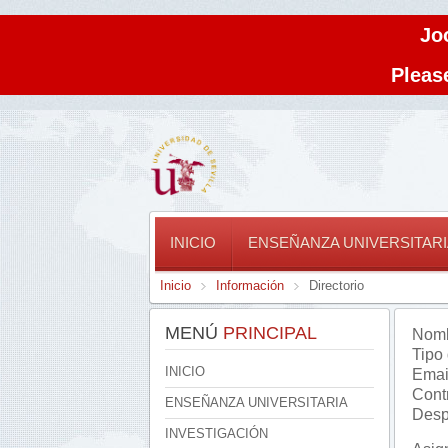
Jo
Please
INICIO
ENSEÑANZA UNIVERSITARI
Inicio
Información
Directorio
MENÚ
PRINCIPAL
Nomb
Tipo
INICIO
Emai
Cont
ENSEÑANZA UNIVERSITARIA
Desp
INVESTIGACIÓN