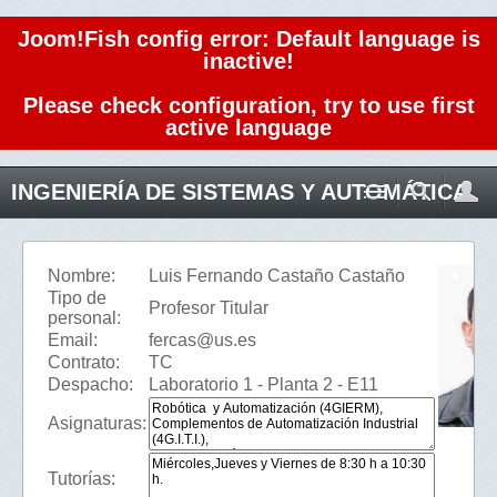
Joom!Fish config error: Default language is
inactive!
Please check configuration, try to use first
active language
INGENIERÍA DE SISTEMAS Y AUTOMÁTICA
Nombre:
Luis Fernando Castaño Castaño
Tipo de
Profesor Titular
personal:
Email:
fercas@us.es
Contrato:
TC
Despacho:
Laboratorio 1 - Planta 2 - E11
Asignaturas:
Tutorías: