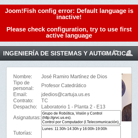
Joom!Fish config error: Default language is
inactive!
Please check configuration, try to use first
active language
INGENIERÍA DE SISTEMAS Y AUTOMÁTICA
Nombre:
José Ramiro Martínez de Dios
Tipo de
Profesor Catedrático
personal:
Email:
jdedios@cartuja.us.es
Contrato:
TC
Despacho:
Laboratorio 1 - Planta 2 - E13
Asignaturas:
Tutorías: