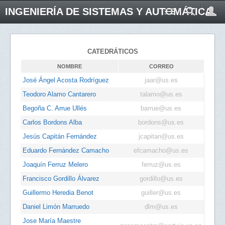
INGENIERÍA DE SISTEMAS Y AUTOMÁTICA
CATEDRÁTICOS
NOMBRE
CORREO
José Ángel Acosta Rodríguez
jaar@us.es
Teodoro Alamo Cantarero
talamo@us.es
Begoña C. Arrue Ullés
barrue@us.es
Carlos Bordons Alba
bordons@us.es
Jesús Capitán Fernández
jcapitan@us.es
Eduardo Fernández Camacho
efcamacho@us.es
Joaquín Ferruz Melero
ferruz@us.es
Francisco Gordillo Álvarez
gordillo@us.es
Guillermo Heredia Benot
guiller@us.es
Daniel Limón Marruedo
dlm@us.es
Jose María Maestre