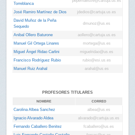
pepemaestre@cartuja.us.es
Torreblanca
José Ramiro Martínez de Dios
jdedios@cartuja.us.es
David Muñoz de la Peña
dmunoz@us.es
Sequedo
Anibal Ollero Baturone
aollero@cartuja.us.es
Manuel Gil Ortega Linares
mortega@us.es
Miguel Ángel Ridao Carlini
miguelridao@us.es
Francisco Rodríguez Rubio
rubio@esi.us.es
Manuel Ruiz Arahal
arahal@us.es
PROFESORES TITULARES
NOMBRE
CORREO
Carolina Albea Sanchez
albea@us.es
Ignacio Alvarado Aldea
alvarado@cartuja.us.es
Fernando Caballero Benitez
fcaballero@us.es
Luis Fernando Castaño Castaño
fercas@us.es