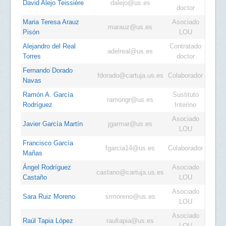
David Alejo Teissière
dalejo@us.es
doctor
Maria Teresa Arauz
Asociado
marauz@us.es
Pisón
LOU
Alejandro del Real
Contratado
adelreal@us.es
Torres
doctor
Fernando Dorado
fdorado@cartuja.us.es
Colaborador
Navas
Ramón A. García
Sustituto
ramongr@us.es
Rodríguez
Interino
Asociado
Javier García Martín
jgarmar@us.es
LOU
Francisco García
fgarcia14@us.es
Colaborador
Mañas
Ángel Rodríguez
Asociado
castano@cartuja.us.es
Castaño
LOU
Asociado
Sara Ruiz Moreno
srmoreno@us.es
LOU
Asociado
Raúl Tapia López
raultapia@us.es
LOU