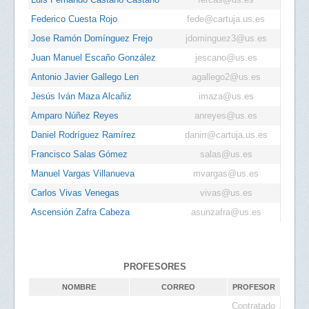
Federico Cuesta Rojo
fede@cartuja.us.es
Jose Ramón Domínguez Frejo
jdominguez3@us.es
Juan Manuel Escaño González
jescano@us.es
Antonio Javier Gallego Len
agallego2@us.es
Jesús Iván Maza Alcañiz
imaza@us.es
Amparo Núñez Reyes
anreyes@us.es
Daniel Rodríguez Ramírez
danirr@cartuja.us.es
Francisco Salas Gómez
salas@us.es
Manuel Vargas Villanueva
mvargas@us.es
Carlos Vivas Venegas
vivas@us.es
Ascensión Zafra Cabeza
asunzafra@us.es
PROFESORES
NOMBRE
CORREO
PROFESOR
Contratado